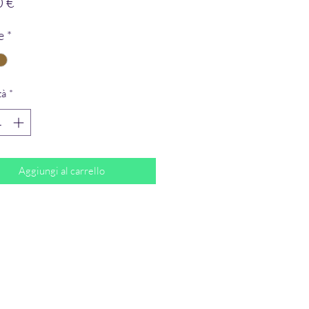
Prezzo
0 €
e
*
tà
*
Aggiungi al carrello