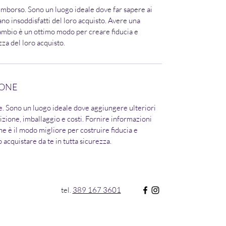
rimborso. Sono un luogo ideale dove far sapere ai
iano insoddisfatti del loro acquisto. Avere una
cambio è un ottimo modo per creare fiducia e
ezza del loro acquisto.
IONE
e. Sono un luogo ideale dove aggiungere ulteriori
izione, imballaggio e costi. Fornire informazioni
one è il modo migliore per costruire fiducia e
o acquistare da te in tutta sicurezza.
tel.
389 167 3601