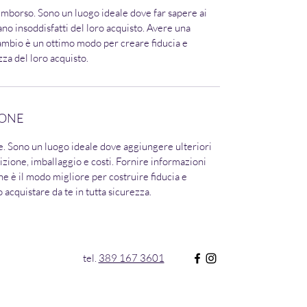
rimborso. Sono un luogo ideale dove far sapere ai
iano insoddisfatti del loro acquisto. Avere una
cambio è un ottimo modo per creare fiducia e
ezza del loro acquisto.
IONE
e. Sono un luogo ideale dove aggiungere ulteriori
izione, imballaggio e costi. Fornire informazioni
one è il modo migliore per costruire fiducia e
o acquistare da te in tutta sicurezza.
tel.
389 167 3601