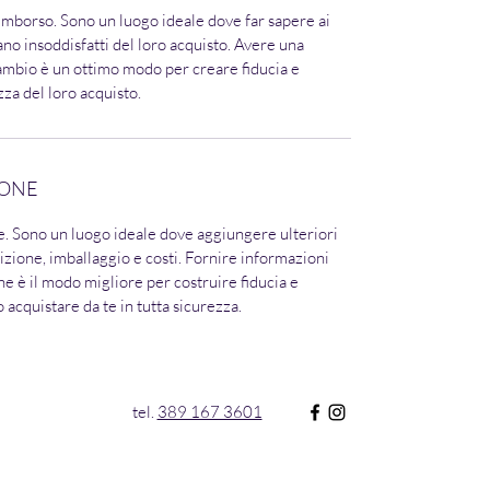
rimborso. Sono un luogo ideale dove far sapere ai
iano insoddisfatti del loro acquisto. Avere una
cambio è un ottimo modo per creare fiducia e
ezza del loro acquisto.
IONE
e. Sono un luogo ideale dove aggiungere ulteriori
izione, imballaggio e costi. Fornire informazioni
one è il modo migliore per costruire fiducia e
o acquistare da te in tutta sicurezza.
tel.
389 167 3601