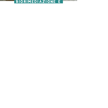
biorimediazione e
detossificazione
ecosistemica
autoproduzione di
preparati
biofertilizzanti
alimenti
densamente