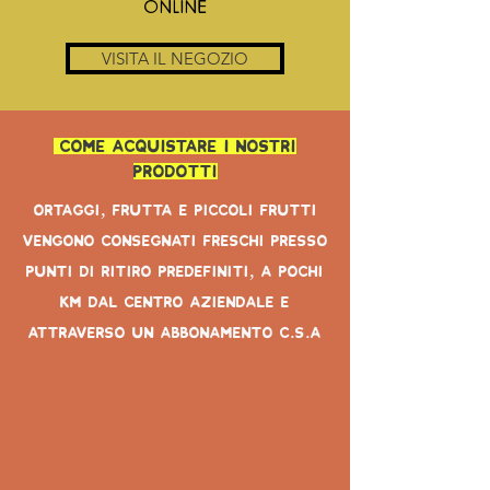
ONLINE
VISITA IL NEGOZIO
come acquistare i nostri
prodotti
ortaggi, frutta e piccoli frutti
vengono consegnati freschi presso
punti di ritiro predefiniti, a pochi
km dal centro aziendale e
attraverso un abbonamento c.s.a