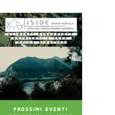
alimenti
densamente
nutrienti E cura
della biosfera
PROSSIMI EVENTI