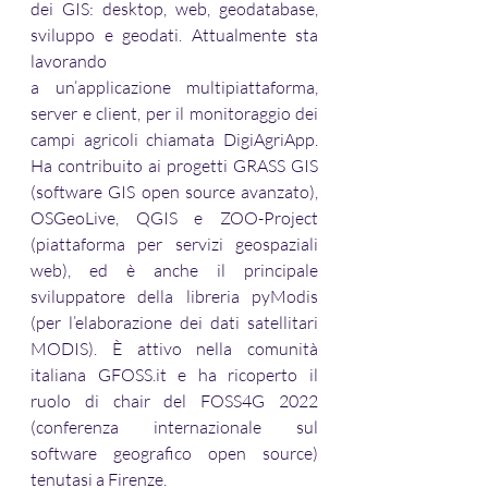
dei GIS: desktop, web, geodatabase, 
sviluppo e geodati. Attualmente sta 
lavorando 
a un’applicazione multipiattaforma, 
server e client, per il monitoraggio dei 
campi agricoli chiamata DigiAgriApp. 
Ha contribuito ai progetti GRASS GIS 
(software GIS open source avanzato), 
OSGeoLive, QGIS e ZOO-Project 
(piattaforma per servizi geospaziali 
web), ed è anche il principale 
sviluppatore della libreria pyModis 
(per l’elaborazione dei dati satellitari 
MODIS). È attivo nella comunità 
italiana 
GFOSS.it
 e ha ricoperto il 
ruolo di chair del FOSS4G 2022 
(conferenza internazionale sul 
software geografico open source) 
tenutasi a Firenze.