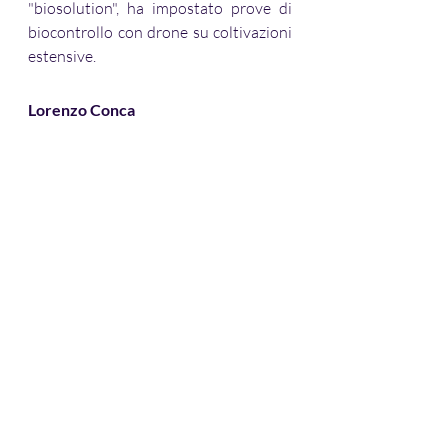
"biosolution", ha impostato prove di 
biocontrollo con drone su coltivazioni 
estensive.
Lorenzo Conca
Tecnico-Commerciale per Droni e 
Sensori presso 3D Target Srl, unisce 