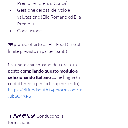
Premoli e Lorenzo Conca)
Gestione dei dati del volo e 
valutazione (Elio Romano ed Elia 
Premoli)
Conclusione
🍽 pranzo offerto da EIT Food (fino al 
limite previsto di partecipanti)
❗ Numero chiuso, candidati ora a un 
posto 
compilando questo modulo e 
selezionando Italiano
 come lingua (ti 
contatteremo per farti sapere l’esito): 
https://eitfoodsouth.typeform.com/to
/ub3C4XPS
👨🏼‍🌾🧑🏼‍🌾 Conducono la 
formazione: