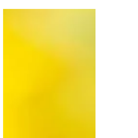
onsultancy Masterclass with 2 days on-
farm and 1 year on the Regrarians
Workplace —our 5,000+ member...