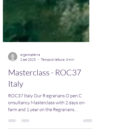
organicaterra
2 set 2025
Tempo di lettura: 3 min
Masterclass - ROC37
Italy
ROC37 Italy Our R egrarians O pen C