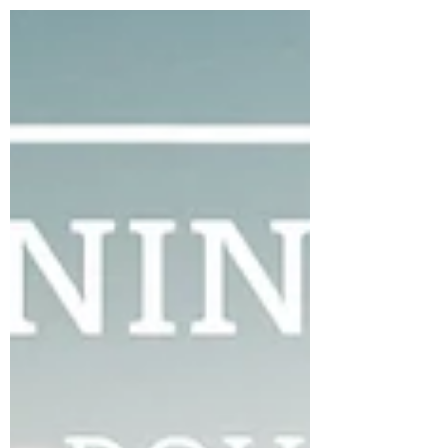
droni nell'azienda agricola ospitante 💰
Evento completamente gratuito facilitato
da esperti del settore e finanziato da EIT
Food, presso Sala Comunale di Sulzano (BS)
e Az. Agr. Iside 🗓 Mercoledì 17 Dicembre
2025, 8:30 - 18:00 🌳 PROGRAMMA: La
formazione è organizzata in più moduli, con
sessioni in aula e dimostrazion