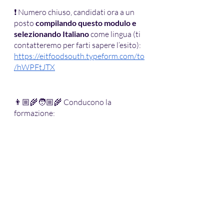
❗ Numero chiuso, candidati ora a un 
posto 
compilando questo modulo e 
selezionando Italiano
 come lingua (ti 
contatteremo per farti sapere l’esito): 
https://eitfoodsouth.typeform.com/to
/hWPFtJTX
👨🏼‍🌾🧑🏼‍🌾 Conducono la 
formazione: