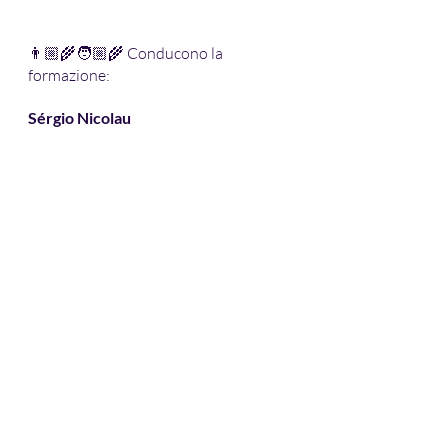
👨🏼‍🌾🧑🏼‍🌾 Conducono la 
formazione:
Sérgio Nicolau