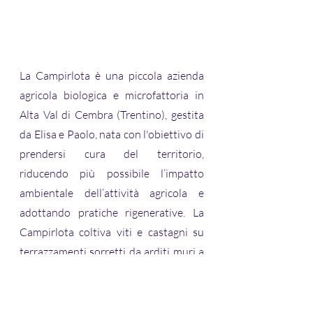
La Campirlota è una piccola azienda 
agricola biologica e microfattoria in 
Alta Val di Cembra (Trentino), gestita 
da Elisa e Paolo, nata con l'obiettivo di 
prendersi cura del territorio, 
riducendo più possibile l’impatto 
ambientale dell’attività agricola e 
adottando pratiche rigenerative. La 
Campirlota coltiva viti e castagni su 
terrazzamenti sorretti da arditi muri a 
secco e ha una microproduzione di 
vino (Müller Thurgau e Schiava). 
Campirlota significa “ capriola ”: è una 