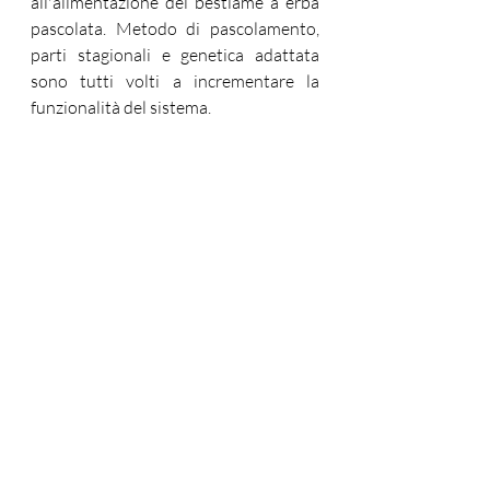
all'alimentazione del bestiame a erba 
pascolata. Metodo di pascolamento, 
parti stagionali e genetica adattata 
sono tutti volti a incrementare la 
funzionalità del sistema.
CORSO OFFERTO DA:
Più informazioni sul progetto 