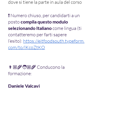
dove si tiene la parte in aula del corso
❗ Numero chiuso, per candidarti a un 
posto 
compila questo modulo 
selezionando Italiano
 come lingua (ti 
contatteremo per farti sapere 
l’esito):
https://eitfoodsouth.typeform.
com/to/lKcoZtKO
👨🏼‍🌾🧑🏼‍🌾 Conducono la 
formazione:
Daniele Valcavi